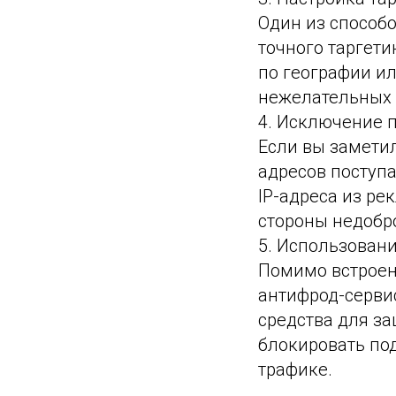
Один из способо
точного таргет
по географии ил
нежелательных 
4. Исключение 
Если вы заметил
адресов поступ
IP-адреса из ре
стороны недобр
5. Использован
Помимо встроен
антифрод-серви
средства для за
блокировать по
трафике.