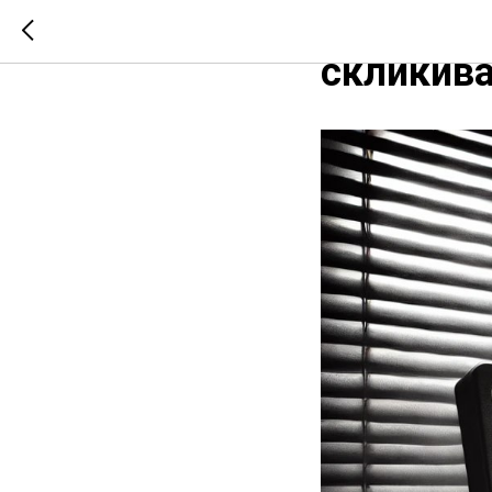
Как защ
скликива