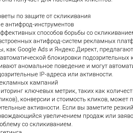
оветы по защите от скликивания
ие антифрод-инструментов
эффективных способов борьбы со скликивание
встроенных антифрод-систем рекламных платф
, как Google Ads и Яндекс.Директ, предлагаю
автоматической блокировки подозрительных к
ивают аномальное поведение и могут автомат
озрительные IP-адреса или активности.
рекламных кампаний
иторинг ключевых метрик, таких как количест
ликов), конверсии и стоимость кликов, может
ительные активности. Если вы заметите резки
ровождающийся увеличением продаж или заяво
роблему со скликиванием.
ргетинга