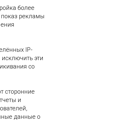
тройка более
е показ рекламы
чения
елённых IP-
 исключить эти
ликивания со
т сторонние
тчеты и
ователей,
чные данные о