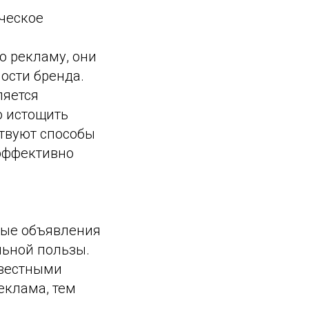
ческое
ю рекламу, они
ости бренда.
ляется
о истощить
твуют способы
 эффективно
ные объявления
льной пользы.
овестными
еклама, тем