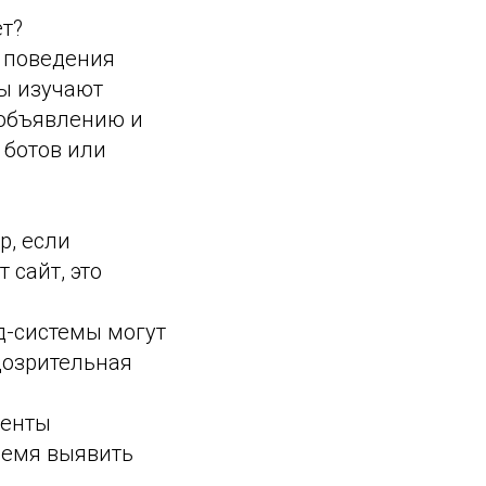
т?
 поведения
ы изучают
 объявлению и
 ботов или
р, если
 сайт, это
д-системы могут
дозрительная
менты
ремя выявить