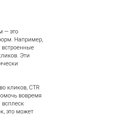
м — это
орм. Например,
т встроенные
ликов. Эти
ически
во кликов, CTR
 помочь вовремя
й всплеск
к, это может