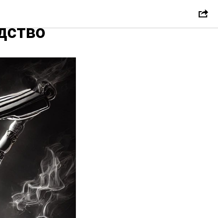
джет от
дство