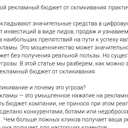
вой рекламный бюджет от скликивания: практи
вкладывают значительные средства в цифрову
 инвестиций в виде лидов, продаж и узнаваем
 наибольших препятствий на пути к успеху яв
кламы. Это мошенничество может значительн
ет без получения реальной пользы. Но сущес
угрозы. В этой статье мы разберем, как можно
рекламный бюджет от скликивания.
ликивание и почему это угроза?
кламы — это умышленное нажатие на реклам
ть бюджет компании, не принося при этом реа
 сделано конкурентами, ботами или недоброс
. Чем больше ложных кликов получает ваша р
 она получает для настоящих клиентов.