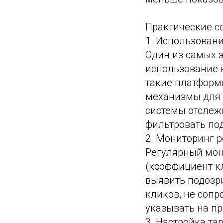
Практические с
1. Использован
Один из самых 
использование 
такие платформы
механизмы для 
системы отслеж
фильтровать под
2. Мониторинг 
Регулярный мон
(коэффициент к
выявить подозр
кликов, не соп
указывать на п
3. Настройка та