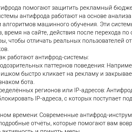
тифрода помогают защитить рекламный бюдже
стемы антифрода работают на основе анализа
и алгоритмов машинного обучения. Эти систем
, время на сайте, действия после перехода по
ы, чтобы отличать реальных пользователей от
ов.
ак работают антифрод-системы:
подозрительных паттернов поведения: Наприме
ишком быстро кликает на рекламу и закрывает
знаком бота.
ределённых регионов или IP-адресов: Антифро
локировать IP-адреса, с которых поступает по
льном времени: Современные антифрод-инстру
подробные отчёты, которые помогают вам вов
активность и принять меры.